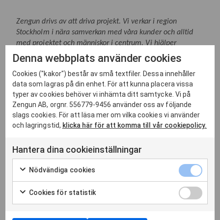
Zengun drivs av att driva projekt. Vi verkar i region
Stockholm i nära samverkan med våra kunder och alltid
med projektet och människor i centrum. Vi hjälper
fastighetsägare att förädla sitt fastighetsbestånd, genom
Denna webbplats använder cookies
att i varje projekt erbjuda kunskap och kompetens som
Cookies ("kakor") består av små textfiler. Dessa innehåller
samverkans- och hållbarhetspartner under projektets hela
data som lagras på din enhet. För att kunna placera vissa
livslängd. Vi bygger kommersiella fastigheter blandat med
typer av cookies behöver vi inhämta ditt samtycke. Vi på
utvalda samhällsfastigheter och bostadsprojekt. Vi arbetar
Zengun AB, orgnr. 556779-9456 använder oss av följande
långsiktigt för våra medarbetare, kunder, omgivning och
slags cookies. För att läsa mer om vilka cookies vi använder
utvecklas ständigt för att göra varje projekt till ett
och lagringstid,
klicka här för att komma till vår cookiepolicy.
referensprojekt. 2021 omsatte Zengun cirka 1,8 miljarder
kronor och hade 130 anställda.
#zengunbyggerstockholm
Hantera dina cookieinställningar
Nödvändiga cookies
Dokument och länkar
Cookies för statistik
Zengun Års- och hållbarhetsredovisning 2021
Svenska
22 april 2022