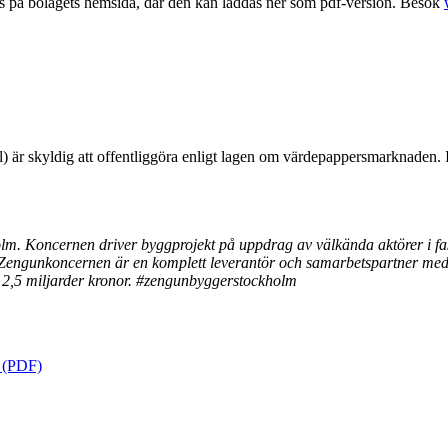
ts på bolagets hemsida, där den kan laddas ner som pdf-version. Besök
r skyldig att offentliggöra enligt lagen om värdepappersmarknaden. I
m. Koncernen driver byggprojekt på uppdrag av välkända aktörer i fas
r. Zengunkoncernen är en komplett leverantör och samarbetspartner med 
a 2,5 miljarder kronor. #zengunbyggerstockholm
0 (PDF)