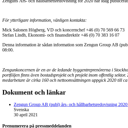
Zenguns Års- och hållbarhetsredovisning för 2020 har idag publicera
För ytterligare information, vänligen kontakta:
Mick Salonen Högberg, VD och koncernchef +46 (0) 70 569 66 73
Stefan Lindh, Ekonomi- och finansdirektör +46 (0) 70 383 16 07
Denna information är sådan information som Zengun Group AB (publ) ä
08:00.
Zengunkoncernen är en av de ledande byggentreprenörerna i Stockhol
portföljen finns även bostadsprojekt och projekt inom offentlig sekto
medarbetare är cirka 160 och nettoomsättningen uppgick 2020 till c
Dokument och länkar
Zengun Group AB (publ) års- och hållbarhetsredovisning 202
Svenska
30 april 2021
Prenumerera på pressmeddelanden