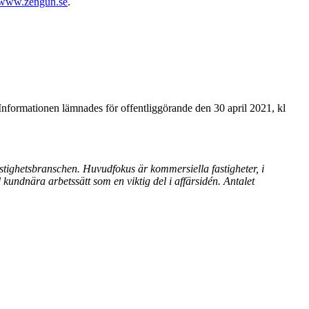
www.zengun.se
.
nformationen lämnades för offentliggörande den 30 april 2021, kl
tighetsbranschen. Huvudfokus är kommersiella fastigheter, i
kundnära arbetssätt som en viktig del i affärsidén. Antalet