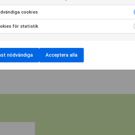
Henrik Lif, Partner, Segulah Advisor AB, 070 840 39 09
dvändiga cookies
Zengun är ett företag som driver och drivs av projekt. V
bygger på att hjälpa andra att förverkliga sina drömmar g
kies för statistik
är kommersiella fastigheter men produktportföljen bred
offentlig sektor.
ast nödvändiga
Acceptera alla
Dokument och länkar