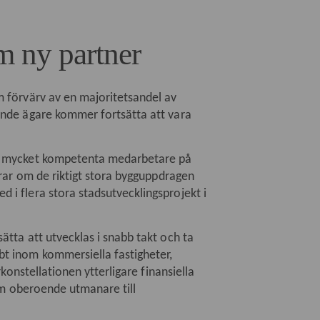
m ny partner
 förvärv av en majoritetsandel av
ande ägare kommer fortsätta att vara
ch mycket kompetenta medarbetare på
erar om de riktigt stora bygguppdragen
i flera stora stadsutvecklingsprojekt i
tta att utvecklas i snabb takt och ta
t inom kommersiella fastigheter,
konstellationen ytterligare finansiella
som oberoende utmanare till