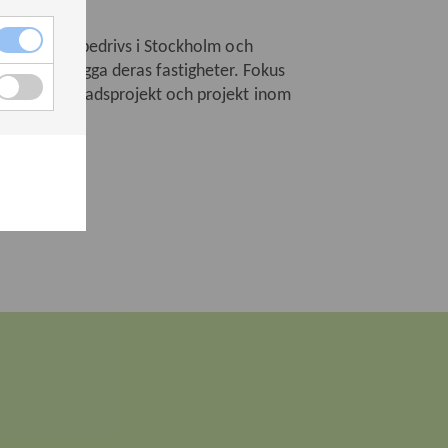
erksamheten bedrivs i Stockholm och
enom att bygga deras fastigheter. Fokus
das med bostadsprojekt och projekt inom