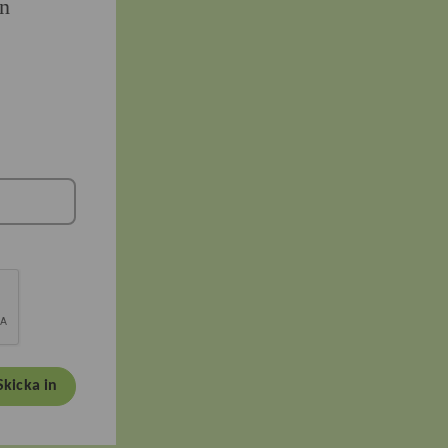
en
Skicka in