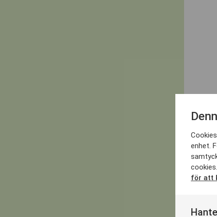
Denn
Cookies 
enhet. F
samtyck
cookies.
för att
Hante