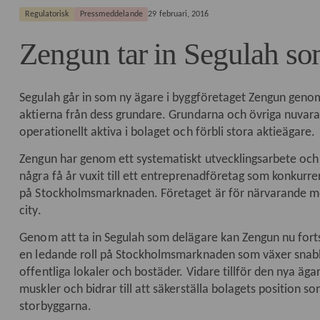
Regulatorisk
Pressmeddelande
29 februari, 2016
Zengun tar in Segulah so
Segulah går in som ny ägare i byggföretaget Zengun genom
aktierna från dess grundare. Grundarna och övriga nuvar
operationellt aktiva i bolaget och förbli stora aktieägare.
Zengun har genom ett systematiskt utvecklingsarbete o
några få år vuxit till ett entreprenadföretag som konkurr
på Stockholmsmarknaden. Företaget är för närvarande med 
city.
Genom att ta in Segulah som delägare kan Zengun nu fortsä
en ledande roll på Stockholmsmarknaden som växer snabb
offentliga lokaler och bostäder. Vidare tillför den nya ägar
muskler och bidrar till att säkerställa bolagets position 
storbyggarna.