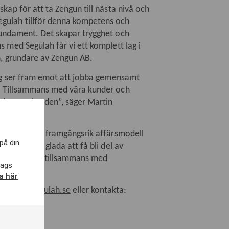
kap för att ta Zengun till nästa nivå och
egulah tillför denna kompetens och
 fundament. Det skapar trygghet och
s med Segulah får vi ett komplett lag i
n, grundare av Zengun AB.
 Jag ser fram emot att jobba gemensamt
r. Tillsammans med våra kunder och
holmsmarknaden”, säger Martin
 drivet av en framgångsrik affärsmodell
på din
h är mycket glada att få bli del av
olaget vidare tillsammans med
lags
dvisor AB.
ka här
se
,
www.segulah.se
eller kontakta: