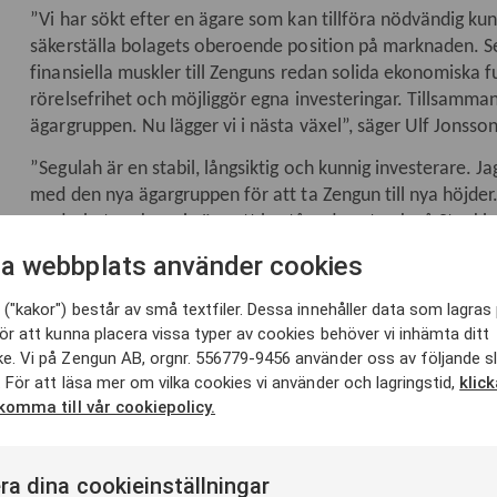
”Vi har sökt efter en ägare som kan tillföra nödvändig kuns
säkerställa bolagets oberoende position på marknaden. S
finansiella muskler till Zenguns redan solida ekonomiska
rörelsefrihet och möjliggör egna investeringar. Tillsamman
ägargruppen. Nu lägger vi i nästa växel”, säger Ulf Jonsso
”Segulah är en stabil, långsiktig och kunnig investerare.
med den nya ägargruppen för att ta Zengun till nya höjde
medarbetare kan vi göra ett bestående avtryck på Stock
Dahlgren, VD på Zengun AB.
a webbplats använder cookies
“Zengun har visat anmärkningsvärd tillväxt sedan starten,
("kakor") består av små textfiler. Dessa innehåller data som lagras 
med ett attraktivt värdeerbjudande till sina kunder. Segula
ör att kunna placera vissa typer av cookies behöver vi inhämta ditt
Zenguns unika kultur och vi ser fram emot att utveckla b
e. Vi på Zengun AB, orgnr. 556779-9456 använder oss av följande s
företagsledningen", säger Henrik Lif, Partner på Segulah A
 För att läsa mer om vilka cookies vi använder och lagringstid,
klic
 komma till vår cookiepolicy.
För ytterligare information vänligen besök:
www.zengun.
Martin Dahlgren, VD, Zengun AB, 076 788 97 00
Ulf Jonsson, Grundare, Zengun AB, 070 369 01 01
ra dina cookieinställningar