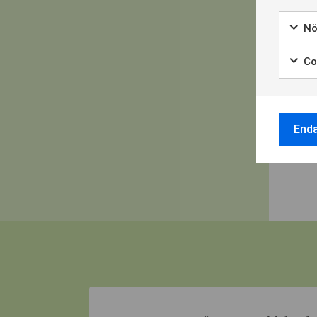
Nö
Coo
End