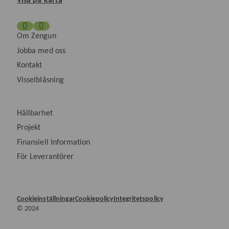
Visa på karta
Om Zengun
Jobba med oss
Kontakt
Visselblåsning
Hållbarhet
Projekt
Finansiell Information
För Leverantörer
Cookieinställningar
Cookiepolicy
Integritetspolicy
© 2024