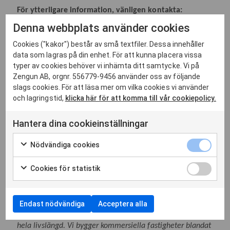
För ytterligare information, vänligen kontakta:
Mick Salonen, VD och koncernchef, +46 (0) 70
569 66 73
Denna webbplats använder cookies
Julia Kågström, arbetschef, +46 (0) 70 510 99 29
Cookies ("kakor") består av små textfiler. Dessa innehåller
Tom Herlin, projektchef, +46 (0) 76
233 04 02
data som lagras på din enhet. För att kunna placera vissa
typer av cookies behöver vi inhämta ditt samtycke. Vi på
Zengun AB, orgnr. 556779-9456 använder oss av följande
Denna information är sådan information som Zengun
slags cookies. För att läsa mer om vilka cookies vi använder
Group AB (publ) är skyldigt att offentliggöra enligt EU:s
och lagringstid,
klicka här för att komma till vår cookiepolicy.
marknadsmissbruksförordning. Informationen lämnades,
genom ovanstående kontaktpersons försorg, för
Hantera dina cookieinställningar
offentliggörande den 1 juli 2026 kl. 13.50 CEST.
Nödvändiga cookies
Zengun drivs av att driva projekt. Vi verkar i
Cookies för statistik
Stockholmsregionen i nära samverkan med våra kunder
och alltid med projektet och människor i centrum. Vi
hjälper fastighetsägare att förädla sitt fastighetsbestånd,
genom att i varje projekt erbjuda kunskap och kompetens
Endast nödvändiga
Acceptera alla
som samverkans- och hållbarhetspartner under projektets
hela livslängd. Vi bygger kommersiella fastigheter blandat