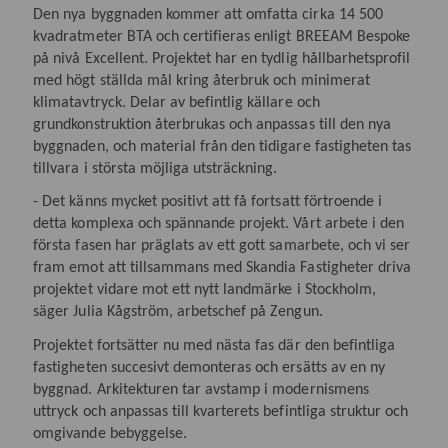
Den nya byggnaden kommer att omfatta cirka 14 500
kvadratmeter BTA och certifieras enligt BREEAM Bespoke
på nivå Excellent. Projektet har en tydlig hållbarhetsprofil
med högt ställda mål kring återbruk och minimerat
klimatavtryck. Delar av befintlig källare och
grundkonstruktion återbrukas och anpassas till den nya
byggnaden, och material från den tidigare fastigheten tas
tillvara i största möjliga utsträckning.
- Det känns mycket positivt att få fortsatt förtroende i
detta komplexa och spännande projekt. Vårt arbete i den
första fasen har präglats av ett gott samarbete, och vi ser
fram emot att tillsammans med Skandia Fastigheter driva
projektet vidare mot ett nytt landmärke i Stockholm,
säger Julia Kågström, arbetschef på Zengun.
Projektet fortsätter nu med nästa fas där den befintliga
fastigheten succesivt demonteras och ersätts av en ny
byggnad. Arkitekturen tar avstamp i modernismens
uttryck och anpassas till kvarterets befintliga struktur och
omgivande bebyggelse.