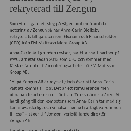
rekryterad till Zengun
Som ytterligare ett steg på vägen mot en framtida
notering av Zengun så har Anna-Carin Bjelkeby
rekryterats till tjänsten som Ekonomi och Finansdirektör
(CFO) från FM Mattsson Mora Group AB.
Anna-Carin är i grunden revisor, har bl.a. varit partner på
PWC, arbetar sedan 2013 som CFO och kommer med
färsk erfarenhet från noteringsarbetet på FM Mattsson
Group AB.
”Vi på Zengun AB är mycket glada över att Anna-Carin
valt att komma till oss. Det är ett stimulerande men
utmanande arbete som står framför oss närmsta åren. Att
ha tillgång till den kompetens som Anna-Carin tar med sig
känns ovärderligt och vi hälsar henne hjärtligt välkommen
till oss” – säger Ulf Jonsson, verkställande direktör,
Zengun AB.
För ytterligare information, kontakta