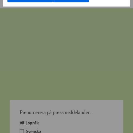
Prenumerera på pressmeddelanden
Välj språk
Svenska