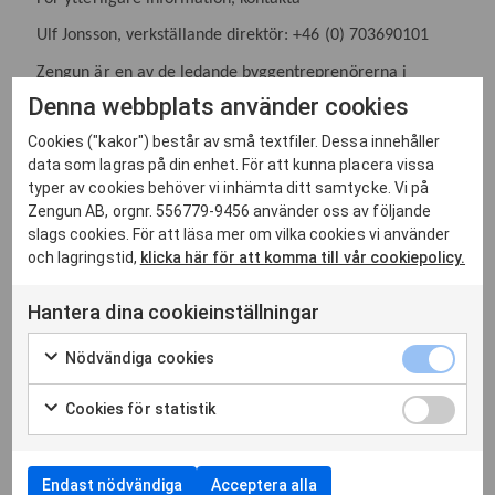
Ulf Jonsson, verkställande direktör: +46 (0) 703690101
Zengun är en av de ledande byggentreprenörerna i
Stockholm. Företaget driver byggprojekt på uppdrag av
Denna webbplats använder cookies
välkända aktörer i fastighetsbranschen. Huvudfokus är
Cookies ("kakor") består av små textfiler. Dessa innehåller
kommersiella fastigheter, i portföljen finns även
data som lagras på din enhet. För att kunna placera vissa
bostadsprojekt och projekt inom offentlig sektor. Zengun
typer av cookies behöver vi inhämta ditt samtycke. Vi på
är en komplett leverantör och samarbetspartner med
Zengun AB, orgnr. 556779-9456 använder oss av följande
kundnära arbetssätt som en viktig del i affärsidén. Antalet
slags cookies. För att läsa mer om vilka cookies vi använder
medarbetare är cirka 200 och intäkten är knappt 2
och lagringstid,
klicka här för att komma till vår cookiepolicy.
miljarder kronor per år.
Hantera dina cookieinställningar
Dokument och länkar
Nödvändiga cookies
Pressmeddelande (PDF)
Cookies för statistik
Svenska
22 augusti 2018
Endast nödvändiga
Acceptera alla