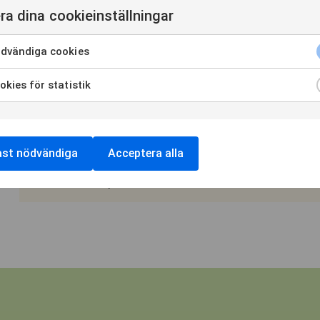
fastighetsbestånd, genom att i varje projekt erbjuda kun
ra dina cookieinställningar
hållbarhetspartner under projektets hela livslängd. Vi byg
utvalda samhällsfastigheter och bostadsprojekt. Vi arbetar 
dvändiga cookies
omgivning och utvecklas ständigt för att göra varje projekt 
Zengun cirka 2,5 miljarder kronor och hade 150 anställda.
#
kies för statistik
Dokument och länkar
ast nödvändiga
Acceptera alla
PM Zengun Årsstämma 2023
Svenska
12 maj 2023