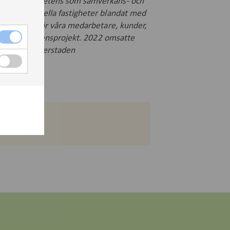
skap och kompetens som samverkans- och
ger kommersiella fastigheter blandat med
långsiktigt för våra medarbetare, kunder,
till ett referensprojekt. 2022 omsatte
zengunbyggerstaden