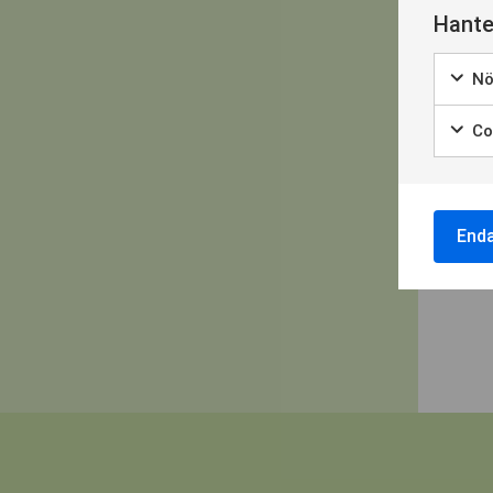
Hante
Nö
Coo
End