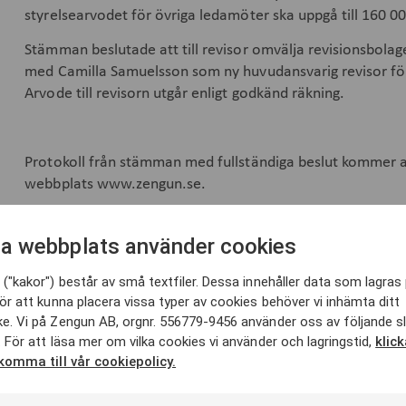
styrelsearvodet för övriga ledamöter ska uppgå till 160 0
Stämman beslutade att till revisor omvälja revisionsbola
med Camilla Samuelsson som ny huvudansvarig revisor för 
Arvode till revisorn utgår enligt godkänd räkning.
Protokoll från stämman med fullständiga beslut kommer att
webbplats www.zengun.se.
a webbplats använder cookies
För ytterligare information, vänligen kontakta:
Mick Salonen, VD och koncernchef, +46 (0) 70
569 66 73
("kakor") består av små textfiler. Dessa innehåller data som lagras 
Oskar Björklund, CFO, +46 (0) 79 072 84 57
ör att kunna placera vissa typer av cookies behöver vi inhämta ditt
e. Vi på Zengun AB, orgnr. 556779-9456 använder oss av följande s
 För att läsa mer om vilka cookies vi använder och lagringstid,
klic
 komma till vår cookiepolicy.
Zengun drivs av att driva projekt. Vi verkar i Stockholm o
kunder och alltid med projektet och människor i centrum. Vi 