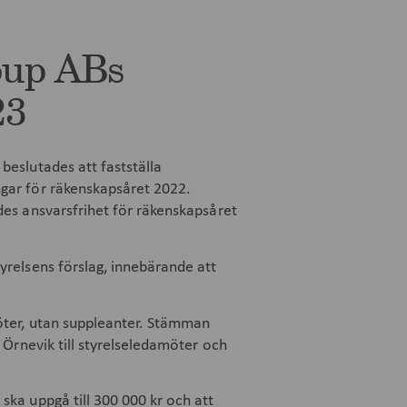
oup ABs
23
beslutades att fastställa
gar för räkenskapsåret 2022.
des ansvarsfrihet för räkenskapsåret
yrelsens förslag, innebärande att
öter, utan suppleanter. Stämman
 Örnevik till styrelseledamöter och
ka uppgå till 300 000 kr och att