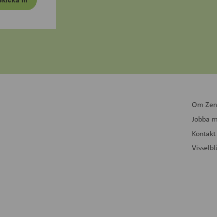
Skicka in
Om Zen
Jobba m
Kontakt
Visselb