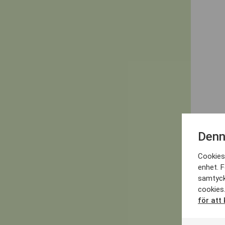
Denn
Cookies 
enhet. F
samtyck
cookies.
för att