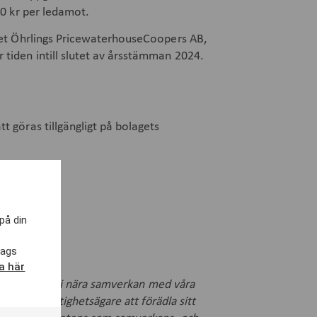
00 kr per ledamot.
get Öhrlings PricewaterhouseCoopers AB,
tiden intill slutet av årsstämman 2024.
 göras tillgängligt på bolagets
på din
lags
ka här
ch Mälardalen i nära samverkan med våra
hjälper fastighetsägare att förädla sitt