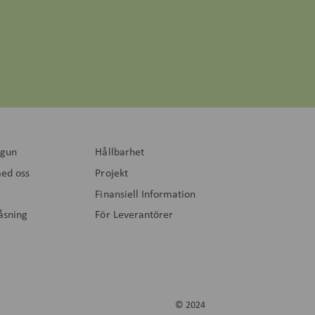
gun
Hållbarhet
ed oss
Projekt
Finansiell Information
låsning
För Leverantörer
© 2024