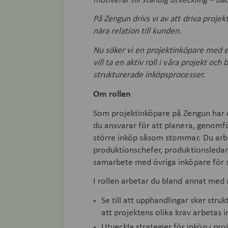
motiverar till ständig utveckling – b
På Zengun drivs vi av att driva projek
nära relation till kunden.
Nu söker vi en projektinköpare med 
vill ta en aktiv roll i våra projekt och 
strukturerade inköpsprocesser.
Om rollen
Som projektinköpare på Zengun har du
du ansvarar för att planera, genomfö
större inköp såsom stommar. Du arbe
produktionschefer, produktionsledar
samarbete med övriga inköpare för 
I rollen arbetar du bland annat med 
Se till att upphandlingar sker stru
att projektens olika krav arbetas i
Utveckla strategier för inköp i pr