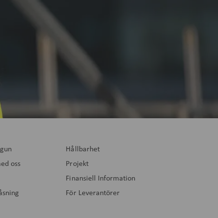
gun
Hållbarhet
ed oss
Projekt
Finansiell Information
låsning
För Leverantörer