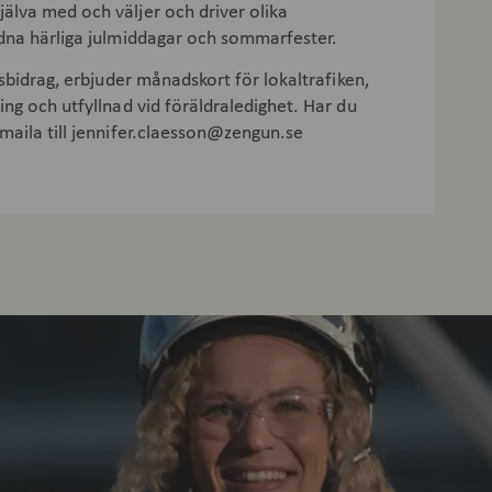
älva med och väljer och driver olika
rdna härliga julmiddagar och sommarfester.
rdsbidrag, erbjuder månadskort för lokaltrafiken,
ing och utfyllnad vid föräldraledighet. Har du
 maila till jennifer.claesson@zengun.se