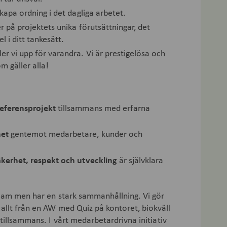
kapa ordning i det dagliga arbetet.
r på projektets unika förutsättningar, det
l i ditt tankesätt.
r vi upp för varandra. Vi är prestigelösa och
m gäller alla!
eferensprojekt
tillsammans med erfarna
het
gentemot medarbetare, kunder och
äkerhet, respekt och utveckling
är självklara
a team men har en stark sammanhållning. Vi gör
 allt från en AW med Quiz på kontoret, biokväll
n tillsammans. I vårt medarbetardrivna initiativ