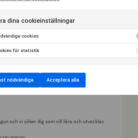
stort eget ansvar för ditt arbete.
mmans.
ra dina cookieinställningar
dning inom entrepenadjuridik eller
dvändiga cookies
kies för statistik
nköpare arbetar ute i projekt som finns i
en
ast nödvändiga
Acceptera alla
ställning, och vi arbetar i stor utsträckning på
ngun och vi söker dig som vill lära och utvecklas
 tar ansvar.