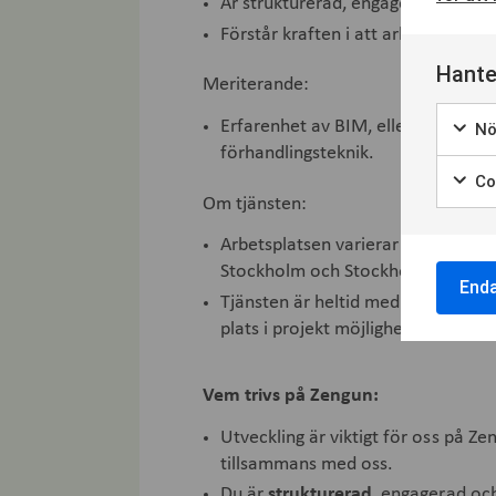
Är strukturerad, engagerad och tar 
Förstår kraften i att arbeta tillsa
Hante
Meriterande:
Erfarenhet av BIM, eller har utbil
Nö
förhandlingsteknik.
Coo
Om tjänsten:
Arbetsplatsen varierar då du som i
Stockholm och Stockholmsregion
End
Tjänsten är heltid med tillsvidarean
plats i projekt möjlighet.
Vem trivs på Zengun:
Utveckling är viktigt för oss på Ze
tillsammans med oss.
Du är
strukturerad
, engagerad och