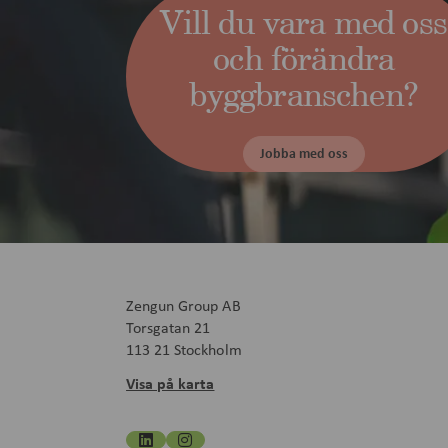
Vill du vara med oss
och förändra
byggbranschen?
Jobba med oss
Zengun Group AB
Torsgatan 21
113 21 Stockholm
Visa på karta