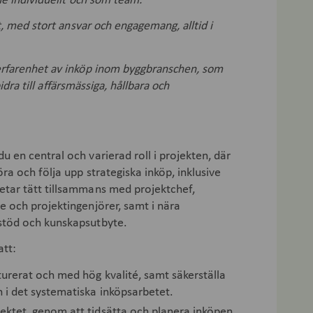
åde individuellt och som team.
t, med stort ansvar och engagemang, alltid i
erfarenhet av inköp inom byggbranschen, som
bidra till affärsmässiga, hållbara och
 en central och varierad roll i projekten, där
ra och följa upp strategiska inköp, inklusive
tar tätt tillsammans med projektchef,
e och projektingenjörer, samt i nära
stöd och kunskapsutbyte.
att:
kturerat och med hög kvalité, samt säkerställa
n i det systematiska inköpsarbetet.
ojektet, genom att tidsätta och planera inköpen