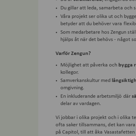
Du gillar att leda, samarbeta och s
Våra projekt ser olika ut och bygge
betyder att du behöver vara flexibe
Som medarbetare hos Zengun ställe
hjälps åt när det behövs - något so
Varför Zengun?
Möjlighet att påverka och
bygga r
kollegor.
Samverkanskultur med
långsiktig
omgivning.
En inkluderande arbetsmiljö där
s
delar av vardagen.
Vi jobbar i olika projekt och i olik
ofta saker tillsammans, det kan vara
på Capitol, till att åka Vasastafette