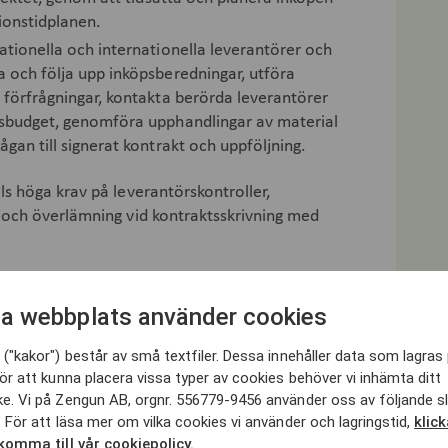
ionstidplanen.
ationella och internationella leverantörer och
 och följa upp inköpsberedningar, utföra
 förfrågningar, kontakta berörda leverantörer
psbudget, genomföra upphandlingar av material
gan till signerat kontrakt och uppföljning.
s höga krav på leverantörskontroller,
 och överlämning vid kontraktsskrivning med
a webbplats använder cookies
omi, projektledning, supply chain eller
 arbetslivserfarenhet som bedöms likvärdig.
("kakor") består av små textfiler. Dessa innehåller data som lagras 
are i byggbranschen.
ör att kunna placera vissa typer av cookies behöver vi inhämta ditt
rycka dig väl på både svenska och engelska.
e. Vi på Zengun AB, orgnr. 556779-9456 använder oss av följande s
 För att läsa mer om vilka cookies vi använder och lagringstid,
klic
igt hållbarhetsperspektiv.
 komma till vår cookiepolicy.